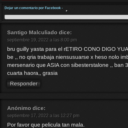
Dejar un comentario por Facebook -
Santigo Malculiado
dice:
septiembre 19, 2022 a las 8:00 pm
bru guilly yasta para el rETIRO CONO DIGO YUA
be ,, no qria trabaja niensusuarse x heso nolo im
mersenario que ASIA con sibesterstalone ,, ban 
cuarta haora,, grasia
Responder
Anónimo
dice:
septiembre 17, 2022 a las 12:27 pm
Por favor que pelicula tan mala.