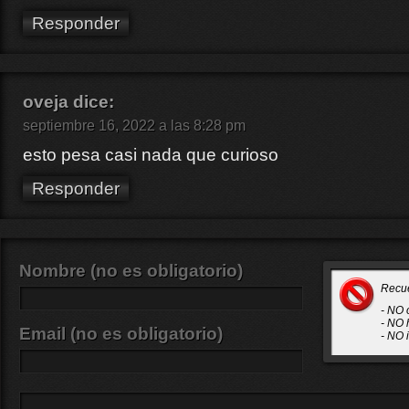
Responder
oveja
dice:
septiembre 16, 2022 a las 8:28 pm
esto pesa casi nada que curioso
Responder
Nombre (no es obligatorio)
Recu
- NO 
- NO 
Email (no es obligatorio)
- NO 