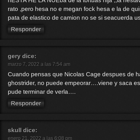
hESTA HE LA NUEba de la tortuas nija ,,la hest
rato ,pero hesa no e megan fock hesa e la de qu
pata de elastico de camion no se si seacuerda us
Responder
gery
dice:
marzo 7, 2022 a las 7:54 am
Cuando pensas que Nicolas Cage despues de ha
ghostrider, no puede empeorar….viene y saca es
pude terminar de verla….
Responder
skull
dice:
enero 21, 2022 a las 6:08 pm