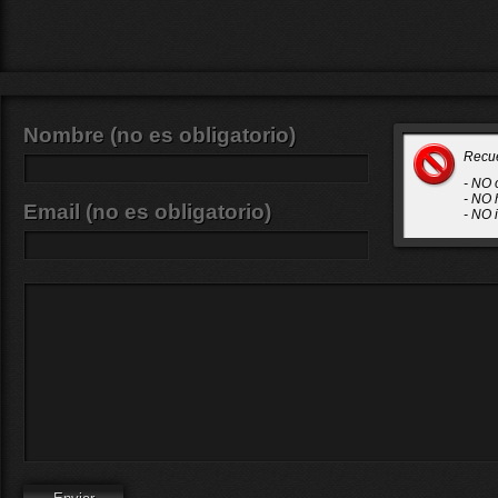
Nombre (no es obligatorio)
Recu
- NO 
- NO 
Email (no es obligatorio)
- NO 