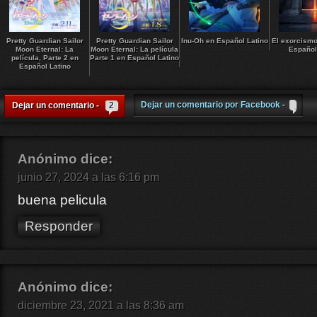
Pretty Guardian Sailor
Pretty Guardian Sailor
Inu-Oh en Español Latino
El exorcismo
Moon Eternal: La
Moon Eternal: La película
Español
película, Parte 2 en
Parte 1 en Español Latino
Español Latino
Dejar un comentario por Facebook -
Dejar un comentario -
2
Anónimo
dice:
junio 27, 2024 a las 6:16 pm
buena pelicula
Responder
Anónimo
dice:
diciembre 23, 2021 a las 8:36 am