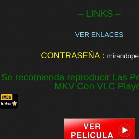
– LINKS –
VER ENLACES
CONTRASEÑA :
mirandopel
Se recomienda reproducir Las Pe
MKV Con VLC Play
5.9
/10