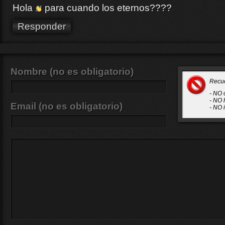
Hola
para cuando los eternos????
Responder
Nombre (no es obligatorio)
Recu
- NO 
- NO 
Email (no es obligatorio)
- NO 