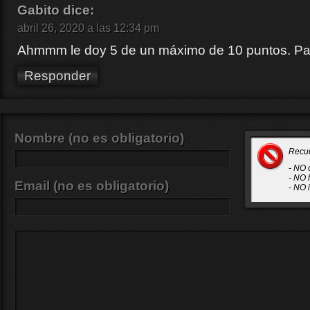
Gabito
dice:
abril 26, 2020 a las 12:34 pm
Ahmmm le doy 5 de un máximo de 10 puntos. Pa
Responder
Nombre (no es obligatorio)
Recu
- NO 
- NO 
Email (no es obligatorio)
- NO 