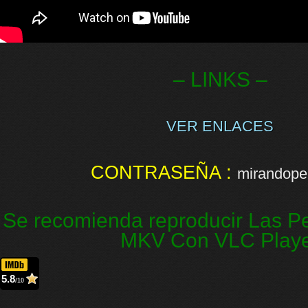
– LINKS –
VER ENLACES
CONTRASEÑA :
mirandopel
Se recomienda reproducir Las Pe
MKV Con VLC Play
5.8
/10