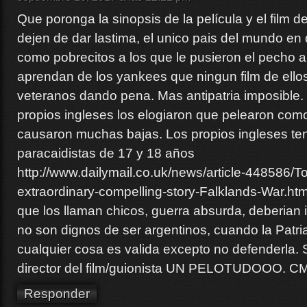
Que poronga la sinopsis de la película y el film d
dejen de dar lastima, el unico pais del mundo e
como pobrecitos a los que le pusieron el pecho al
aprendan de los yankees que ningun film de ello
veteranos dando pena. Mas antipatria imposible.
propios ingleses los elogiaron que pelearon como
causaron muchas bajas. Los propios ingleses ten
paracaidistas de 17 y 18 años
http://www.dailymail.co.uk/news/article-448586/T
extraordinary-compelling-story-Falklands-War.ht
que los llaman chicos, guerra absurda, deberian 
no son dignos de ser argentinos, cuando la Patria
cualquier cosa es valida excepto no defenderla. 
director del film/guionista UN PELOTUDOOO. C
Responder