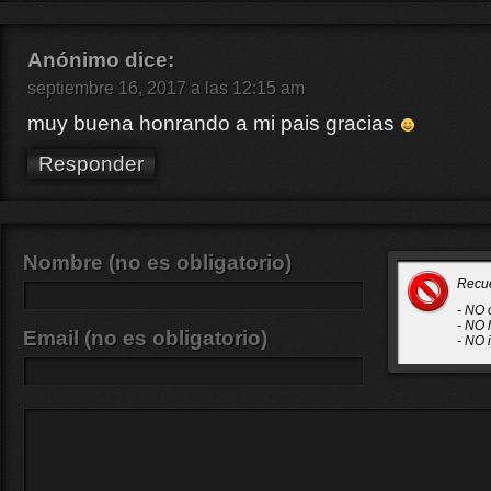
Anónimo
dice:
septiembre 16, 2017 a las 12:15 am
muy buena honrando a mi pais gracias
Responder
Nombre (no es obligatorio)
Recu
- NO 
- NO 
Email (no es obligatorio)
- NO 