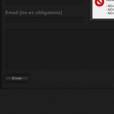
Recu
- NO 
- NO 
Email (no es obligatorio)
- NO 