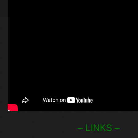
– LINKS –