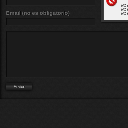
- NO 
- NO 
Email (no es obligatorio)
- NO 