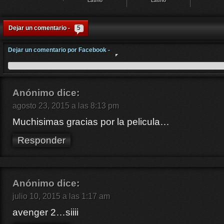
Latino
Latino
Dejar un comentario -
5
Dejar un comentario por Facebook -
Anónimo
dice:
agosto 23, 2015 a las 8:13 pm
Muchisimas gracias por la pelicula…
Responder
Anónimo
dice:
julio 10, 2015 a las 1:17 am
avenger 2…siiii