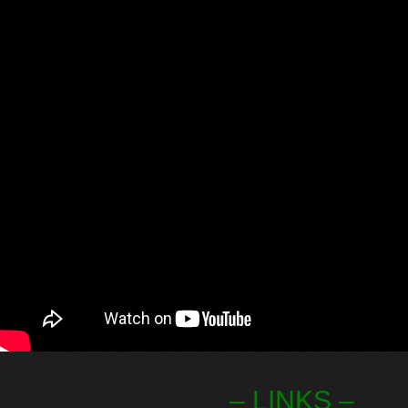
– LINKS –