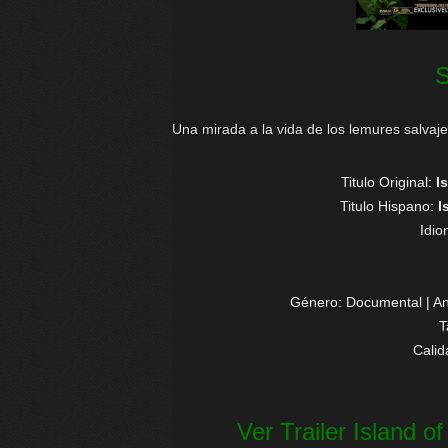
Una mirada a la vida de los lemures salva
Titulo Original:
I
Titulo Hispano:
I
Idi
Género: Documental | An
T
Cali
Ver Trailer Island 