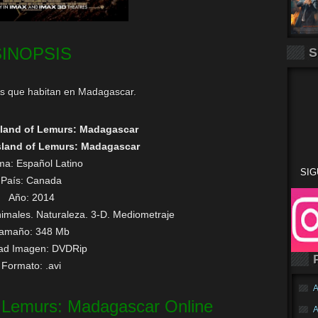
SINOPSIS
S
jes que habitan en Madagascar.
sland of Lemurs: Madagascar
sland of Lemurs: Madagascar
oma:
Español Latino
SIG
País: Canada
Año: 2014
imales. Naturaleza. 3-D. Mediometraje
amaño: 348 Mb
dad Imagen: DVDRip
Formato: .avi
A
of Lemurs: Madagascar Online
A