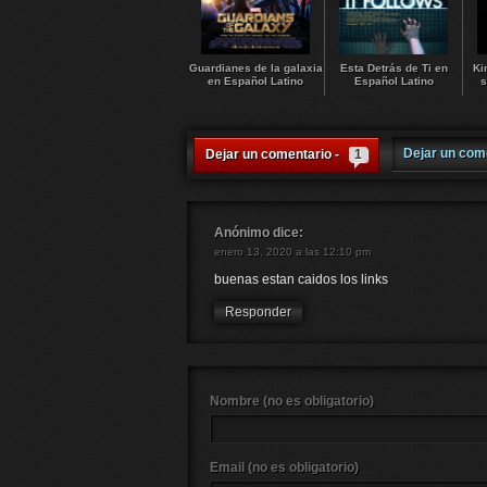
Guardianes de la galaxia
Esta Detrás de Ti en
Ki
en Español Latino
Español Latino
s
Dejar un com
Dejar un comentario -
1
Anónimo
dice:
enero 13, 2020 a las 12:10 pm
buenas estan caidos los links
Responder
Nombre (no es obligatorio)
Email (no es obligatorio)