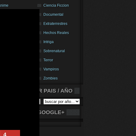
nime
Ciencia Ficcion
Comedia
Documental
Drama
Extraterrestres
antastico
Hechos Reales
nfantil
Intriga
omantica
Sobrenatural
uperheroes
Terror
hriller
Vampiros
estern
Zombies
PELICULAS POR PAIS / AÑO
SIGUENOS EN GOOGLE+
4