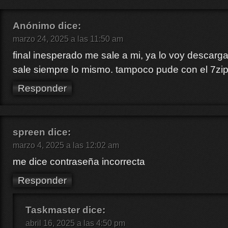
Anónimo
dice:
marzo 24, 2025 a las 11:50 am
final inesperado me sale a mi, ya lo voy descar
sale siempre lo mismo. tampoco pude con el 7zi
Responder
spreen
dice:
marzo 4, 2025 a las 12:02 am
me dice contraseña incorrecta
Responder
Taskmaster
dice:
abril 16, 2025 a las 4:50 pm