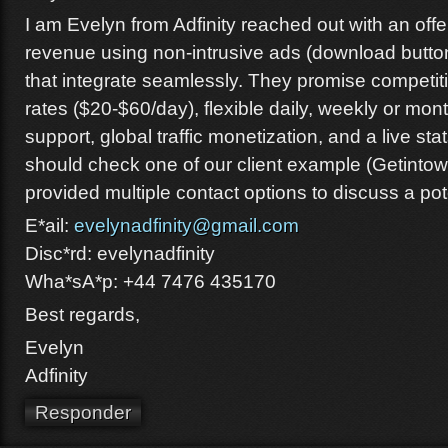
I am Evelyn from Adfinity reached out with an offe
revenue using non-intrusive ads (download butt
that integrate seamlessly. They promise compet
rates ($20-$60/day), flexible daily, weekly or mon
support, global traffic monetization, and a live s
should check one of our client example (Getinto
provided multiple contact options to discuss a pot
E*ail:
evelynadfinity@gmail.com
Disc*rd: evelynadfinity
Wha*sA*p: +44 7476 435170
Best regards,
Evelyn
Adfinity
Responder