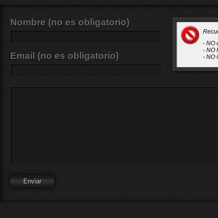
Nombre (no es obligatorio)
Recu
- NO 
- NO 
Email (no es obligatorio)
- NO 