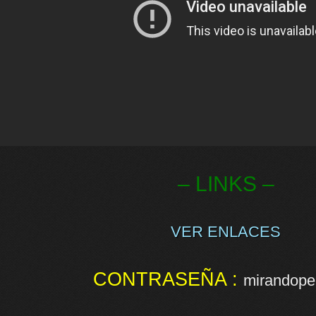
– LINKS –
VER ENLACES
CONTRASEÑA :
mirandopel