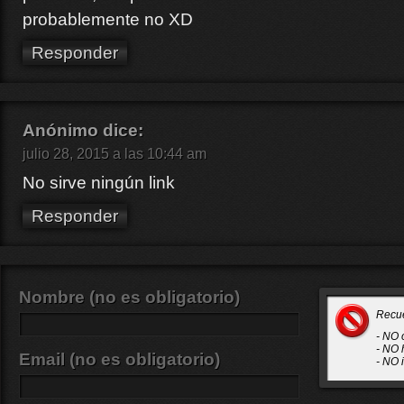
probablemente no XD
Responder
Anónimo
dice:
julio 28, 2015 a las 10:44 am
No sirve ningún link
Responder
Nombre (no es obligatorio)
Recu
- NO 
- NO 
Email (no es obligatorio)
- NO 