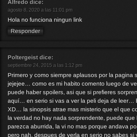
Alfredo
dice:
agosto 8, 2020 a las 11:01 pm
Hola no funciona ningun link
Responder
Poltergeist
dice:
septiembre 24, 2015 a las 1:12 pm
Primero y como siempre aplausos por la pagina 
jejejee… como es mi habito comento luego de ver 
puede haber spoilers, asi que si prefieres sorpren
aquí… en serio si vas a ver la peli deja de leer…
XD… la sinopsis atrae mas misterio que el que con
la verdad no hay nada sorprendente, puede que 
parezca aburrida, la vi no mas porque andava por
pero nah, despues de verla en serio no sabes si