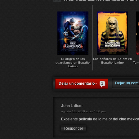
El origen de los
Los señores de Salem en
guardianes en Español
Español Latino
Tem
Latino
Dejar un com
Dejar un comentario -
1
John L
dice:
agosto 18, 2019 a las 4:50 pm
Excelente pelicula de lo mejor del cine mexic
Responder