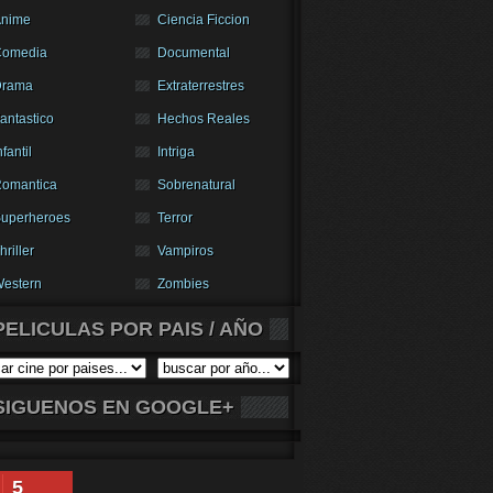
nime
Ciencia Ficcion
Comedia
Documental
Drama
Extraterrestres
antastico
Hechos Reales
nfantil
Intriga
omantica
Sobrenatural
uperheroes
Terror
hriller
Vampiros
estern
Zombies
PELICULAS POR PAIS / AÑO
SIGUENOS EN GOOGLE+
5