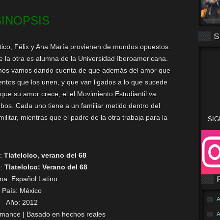
SINOPSIS
S
ico, Félix y Ana María provienen de mundos opuestos.
 la otra es alumna de la Universidad Iberoamericana.
, nos vamos dando cuenta de que además del amor que
mentos que los unen, y que van ligados a lo que sucede
que su amor crece, el el Movimiento Estudiantil va
bos. Cada uno tiene a un familiar metido dentro del
litar, mientras que el padre de la otra trabaja para la
SIG
l:
Tlatelolco, verano del 68
o:
Tlatelolco: Verano del 68
oma:
Español Latino
País: México
A
Año: 2012
mance | Basado en hechos reales
A