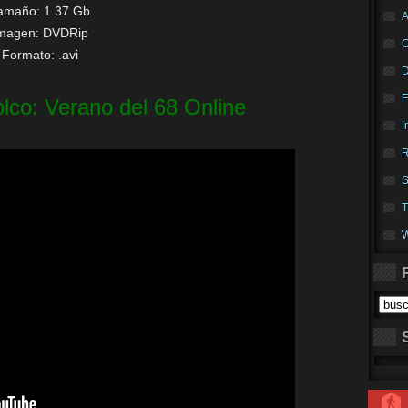
amaño: 1.37 Gb
A
magen: DVDRip
Formato: .avi
F
lolco: Verano del 68 Online
I
R
S
T
W