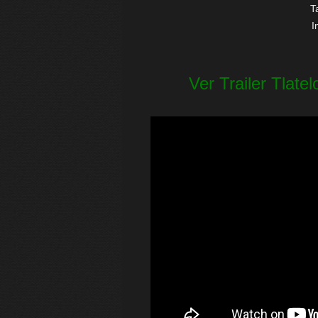
T
I
Ver Trailer Tlate