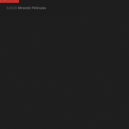
©2016
Mirando Peliculas