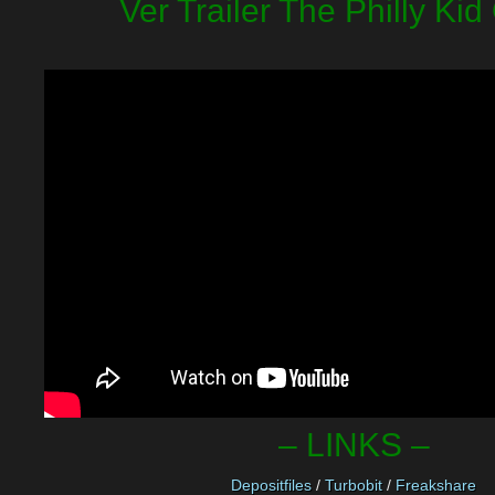
Ver Trailer The Philly Kid
– LINKS –
Depositfiles
/
Turbobit
/
Freakshare