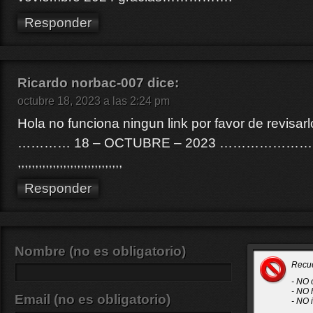
Responder
Ricardo norbac-007
dice:
octubre 18, 2023 a las 2:24 pm
Hola no funciona ningun link por favor de revisar
………… 18 – OCTUBRE – 2023 …………………
,,,,,,,,,,,,,,,,,,,,,,,,,,,,,,
Responder
Nombre (no es obligatorio)
Recu
- NO 
- NO 
Email (no es obligatorio)
- NO 