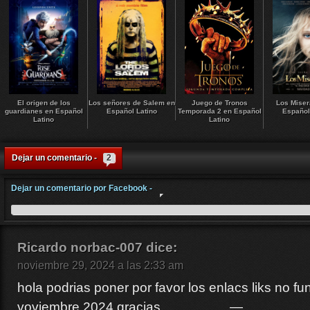
El origen de los
Los señores de Salem en
Juego de Tronos
Los Miser
guardianes en Español
Español Latino
Temporada 2 en Español
Español
Latino
Latino
Dejar un comentario -
2
Dejar un comentario por Facebook -
Ricardo norbac-007
dice:
noviembre 29, 2024 a las 2:33 am
hola podrias poner por favor los enlacs liks no f
voviembre 2024 gracias…………….—